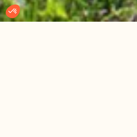
BIENVENUE AU CAMPING LE DOMAINE DU
MARAIS
100% NATURE 100%
VACANCES EN AUVERGNE
Au pied du Massif du Sancy, entre Murol et le Lac Chambon,
le Domaine du Marais vous invite à vivre vos vacances en
pleine nature dans un cadre authentique et préservé. Profitez
de panoramas grandioses, de forêts et de sentiers qui font
de ce lieu une étape idéale pour les amoureux de
randonnées, de balades en famille ou de séjours à deux. Sur
place, choisissez entre emplacements ombragés, chalets,
mobil-homes ou écolodges confortables, et laissez-vous
guider vers les plus beaux itinéraires de découverte du
territoire. Entre moments de détente, escapades sportives et