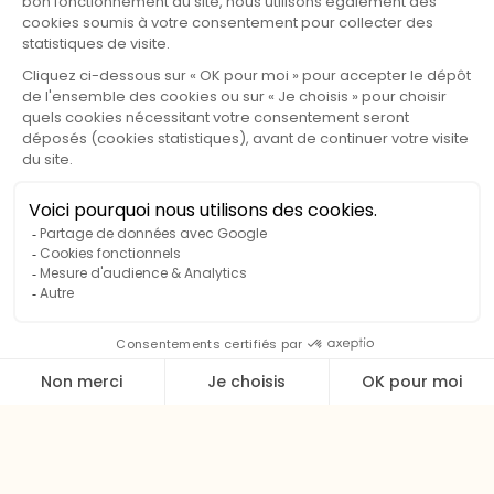
Faciles d’accès, ils permettent une installation simple et
agréable, dans un cadre naturel soigné.
Un branchement électrique est possible sur ces
emplacements.
Certains bénéficient en plus d’une proximité appréciable
avec la rivière, pour une ambiance encore plus nature.
Retour
CAMPING LE DOMAINE DU
MARAIS
LE MARAIS
63790 MUROL
Tél :
04 73 88 85 85