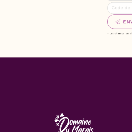
Code de v
EN
* Les champs suivis