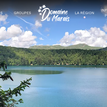
IN
NS
GROUPES
LA RÉGION
P