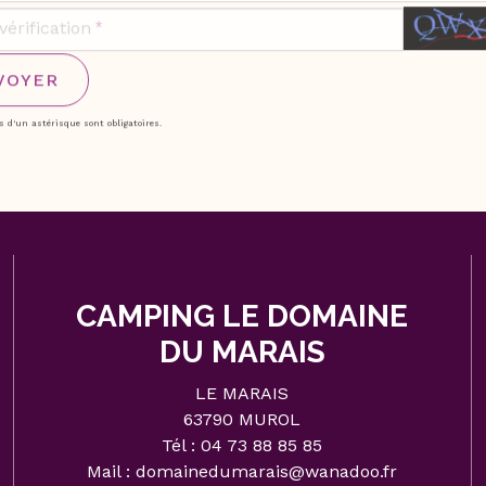
érification
VOYER
 d'un astérisque sont obligatoires.
CAMPING LE DOMAINE
DU MARAIS
LE MARAIS
63790 MUROL
Tél :
04 73 88 85 85
Mail :
domainedumarais@wanadoo.fr