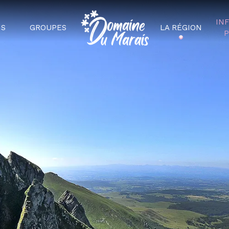
IN
NS
GROUPES
LA RÉGION
P