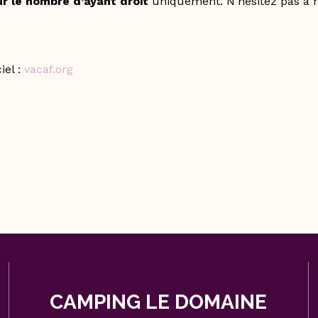
ur le nombre d’ayant droit
uniquement. N’hésitez pas à 
iel :
vacaf.org
CAMPING LE DOMAINE