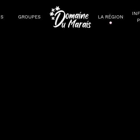
IN
NS
GROUPES
LA RÉGION
P