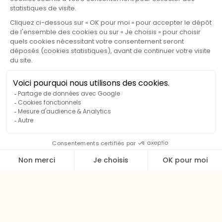
luminosité dans un cadre naturel apaisant. Situé en bord
de rivière (sans vue directe), il offre une atmosphère
calme et ressourçante, idéale pour profiter pleinement
de son séjour.
Conçu spécialement pour les personnes à mobilité
réduite, ce modèle dispose d’une rampe d’accès, de
larges ouvertures facilitant les déplacements, d’une salle
d’eau adaptée et d’un mobilier de cuisine abaissé pour
plus de praticité. Les volumes généreux de la pièce de
vie ainsi que de la chambre parentale offrent un
véritable sentiment d’espace et de liberté de circulation.
Son intérieur lumineux, aux tons gais et chaleureux, en
fait un chalet accueillant et agréable à vivre, apprécié de
tous. Il peut naturellement être réservé par des
personnes recherchant davantage d’espace et de
confort, même sans besoin spécifique lié à
l’accessibilité.
Informations complémentaires :
Retour