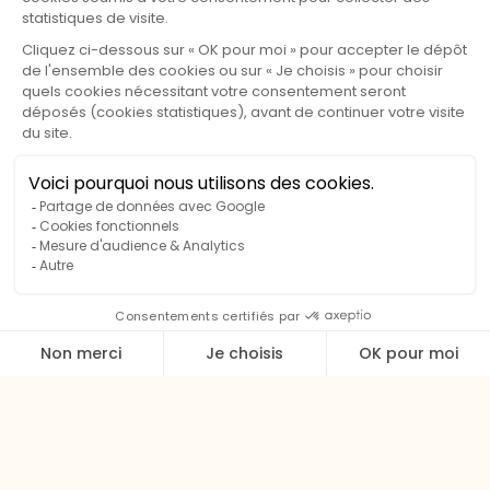
terrasse tournée vers la rivière. Sa vue dégagée sur la
nature et le terrain en bord d’eau offre un véritable
sentiment d’ouverture et d’évasion, tout en conservant
une agréable intimité grâce à l’absence de vis-à-vis.
Depuis la terrasse, le regard se porte naturellement vers
la verdure et le paysage environnant, créant un cadre
apaisant propice au repos. La position en surplomb
renforce cette impression d’espace et de tranquillité.
À l’intérieur, la décoration séduit par sa belle qualité,
dans un esprit moderne aux tons neutres relevés de
touches de couleur plus dynamiques. L’ensemble crée
une atmosphère chaleureuse et actuelle, idéale pour se
sentir immédiatement à l’aise.
Un chalet confortable et lumineux, parfait pour celles et
ceux qui recherchent à la fois intimité, vue nature et
cadre soigné pour leur séjour.
Informations complémentaires :
Retour