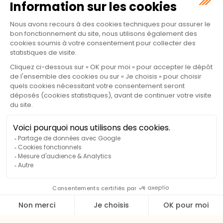
CHALET CÉDRAT
Perché sur les hauteurs du camping, le Chalet Cédrat
invite à un séjour haut de gamme alliant confort, espace
et intimité. Sa situation excentrée, sans vis-à-vis, permet
de profiter pleinement d’un cadre paisible, tout en
restant à proximité des services du camping. Un
véritable coup de cœur pour celles et ceux qui
recherchent calme et tranquillité au cœur de la nature.
La chambre parentale, équipée d’un lit Queen size,
s’ouvre sur la terrasse par une large baie vitrée, laissant
entrer lumière et vue imprenable sur les monts du Sancy.
Le séjour spacieux et lumineux renforce la sensation
d’espace et de liberté, offrant un cadre idéal pour se
détendre ou partager des moments conviviaux.
À l’extérieur, un spa privatif installé sur la partie non
couverte de la terrasse permet de profiter de la nature
environnante tout en se relaxant. Chaque détail du
chalet Cédrat a été pensé pour offrir un équilibre parfait
entre confort moderne, intimité et émerveillement face