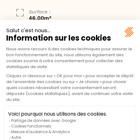
Surface :
46,00m²
CHALET SAFRAN
Véritable havre de confort et d’espace, le Chalet Safran
est le plus grand modèle du Domaine du Marais, pensé
pour accueillir des séjours en famille ou entre amis dans
une atmosphère chaleureuse et sereine. Son
implantation au cœur du camping, tournée vers la
verdure, offre une belle intimité sur les terrasses tout en
restant à proximité des services et des activités.
L’intérieur généreux se distingue par de grands espaces
de vie, avec un salon convivial et une cuisine entièrement
équipée, séparée du séjour pour plus de confort et de
fluidité. Un espace supplémentaire a été aménagé pour
ranger valises et affaires superflues, garantissant un
intérieur toujours dégagé et agréable à vivre, même lors
de longs séjours.