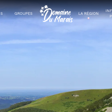
IN
NS
GROUPES
LA RÉGION
P