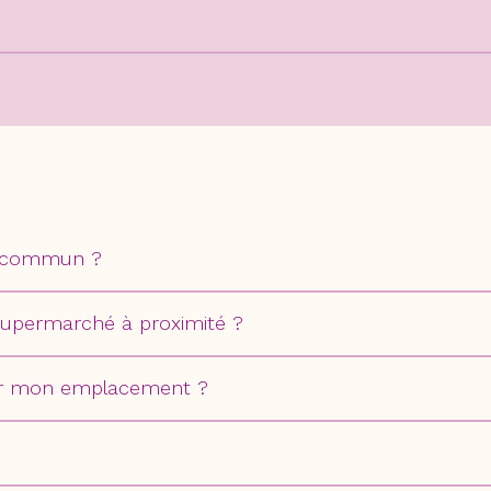
en commun ?
n supermarché à proximité ?
sur mon emplacement ?